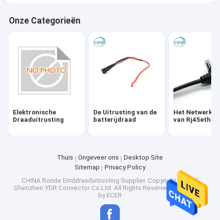
Onze Categorieën
Elektronische
De Uitrusting van de
Het Netwerkka
Draaduitrusting
batterijdraad
van Rj45ether
Thuis
Ongeveer ons
Desktop Site
Sitemap
Privacy Policy
CHINA Ronde Einddraaduitrusting Supplier.
Copyright © 2025
Shenzhen YDR Connector Co.Ltd. All Rights Reserved. Developed
by
ECER