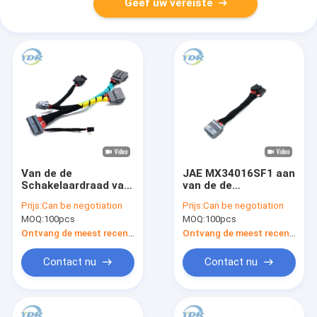
Geef uw vereiste
Van de de
JAE MX34016SF1 aan
Schakelaardraad van
van de de
JAE MX34020PF1
Draaduitrusting van
Prijs:
Can be negotiation
Prijs:
Can be negotiation
Kabel 1-1456426-5
Molex 43025-1400 de
MOQ:
100pcs
MOQ:
100pcs
van de
Kabelassemblage
Uitrustingsmolex
Ontvang de meest recente Prijs
Ontvang de meest recente Prijs
43645-0300 TE
Contact nu
Contact nu