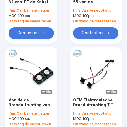
32 van TE de Kabel
55 van de
De Kabels van de batterijschakelaar
van de de
luchtvaartschakelaar
Prijs:
Can be negotiation
Prijs:
Can be negotiation
Draaduitrusting van
de Kabel van de de
MOQ:
De Vlakke Kabel van IDC
100pcs
MOQ:
100pcs
Pin Terminal 5-
Draaduitrusting van
963715-6
de Kernstop
Ontvang de meest recente Prijs
Ontvang de meest recente Prijs
Periodieke Gegevenskabels
Contact nu
Contact nu
Schakelaar en Afzet Bedrading
Van de LEIDENE Uitrusting Indicator de Lichte Draad
Het Comité zet Kabels op
Elektrojumper wire
De Schakelaars van de draaduitrusting
Van de de
OEM Elektronische
De Schakelaar van de kringsraad
Draaduitrusting van
Draaduitrusting TE
UL1007 24AWG de
206486-1 Molex
Prijs:
Can be negotiation
Prijs:
Can be negotiation
Kabel F410T-05LC
50579402 Schakelaar
De Vergaarbakstop van de batterijschakelaar
MOQ:
100pcs
MOQ:
100pcs
aan Molex
xg5n-101-u
0050579402
Ontvang de meest recente Prijs
Ontvang de meest recente Prijs