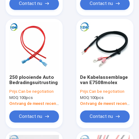
Contact nu
Contact nu
250 plooiende Auto
De Kabelassemblage
Bedradingsuitrusting
van E7508molex
Prijs:
Can be negotiation
Prijs:
Can be negotiation
MOQ:
100pcs
MOQ:
100pcs
Ontvang de meest recente Prijs
Ontvang de meest recente Prijs
Contact nu
Contact nu