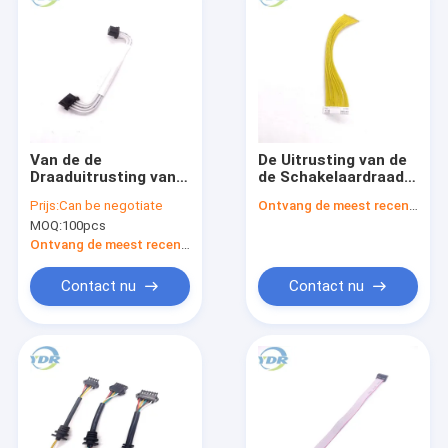
Van de de
De Uitrusting van de
Draaduitrusting van
de Schakelaardraad
de Molexschakelaar
van JST GH1.25
Prijs:
Can be negotiate
Ontvang de meest recente Prijs
van het de
MOQ:
100pcs
Interconnectiesysteem
de Kabelassemblage
Ontvang de meest recente Prijs
Contact nu
Contact nu
Huis
Producten
Ongeveer ons