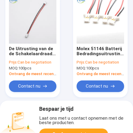
De Uitrusting van de
Molex 51146 Batterij
de Schakelaardraad
Bedradingsuitrusting
van JST xhp-2
28AWG voor
Prijs:
Can be negotiation
Prijs:
Can be negotiation
XH2.5mm
Elektronische kring
MOQ:
100pcs
MOQ:
100pcs
Ontvang de meest recente Prijs
Ontvang de meest recente Prijs
Contact nu
Contact nu
Bespaar je tijd
Laat ons met u contact opnemen met de
beste producten.