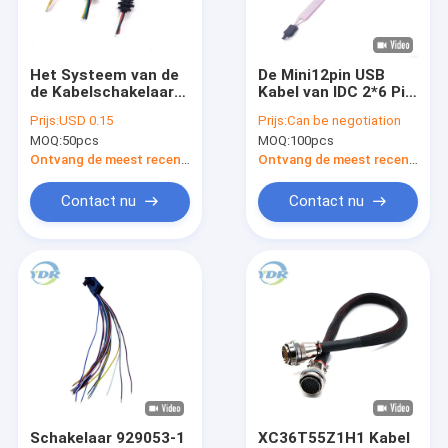
Fabrieksreis
Contacteer ons
Het Systeem van de
De Mini12pin USB
de Kabelschakelaar
Kabel van IDC 2*6 Pin
Verzoek om een Citaat
van 24AWG 3pin voor
Plug UL2651 28AWG
Prijs:
USD 0.15
Prijs:
Can be negotiation
Professioneel
MOQ:
50pcs
MOQ:
100pcs
Gebruik
VR
Ontvang de meest recente Prijs
Ontvang de meest recente Prijs
Contact nu
Contact nu
Elektronische Draaduitrusting
De Uitrusting van de batterijdraad
Het Netwerkkabel van Rj45ethernet
LVDS-Vertoningskabel
Gelijkstroom-de Kabel van de Machtsadapter
Schakelaar 929053-1
XC36T55Z1H1 Kabel