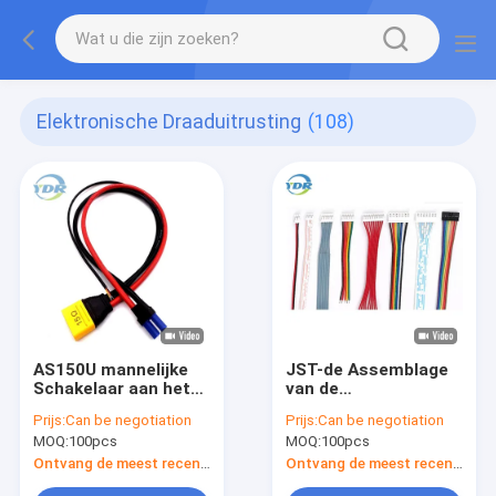
Elektronische Draaduitrusting
(108)
AS150U mannelijke
JST-de Assemblage
Schakelaar aan het
van de
Laden van EC5
Bedradingsuitrusting
Prijs:
Can be negotiation
Prijs:
Can be negotiation
Vrouwelijke
MOQ:
100pcs
MOQ:
100pcs
Kabeldraad
Ontvang de meest recente Prijs
Ontvang de meest recente Prijs