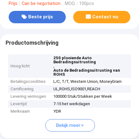
Prijs：Can be negotiation
MOQ：100pcs
Beste prijs
Contact nu
Productomschrijving
250 plooiende Auto
Bedradingsuitrusting
Hoog licht
,
Auto de Bedradingsuitrusting van
ROHS
Betalingscondities
L/C, T/T, Western Union, MoneyGram
Certificering
UL,ROHS,ISO9001,REACH
Levering vermogen
100000 Stuk/Stukken per Week
Levertijd
7-15 het werkdagen
Merknaam
YDR
Bekijk meer