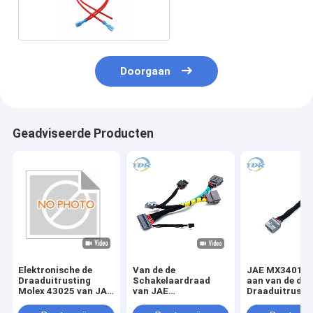
Doorgaan
Geadviseerde Producten
Elektronische de
Van de de
JAE MX34016
Draaduitrusting
Schakelaardraad
aan van de de
Molex 43025 van JAE
van JAE
Draaduitrusti
MX34016SF1
MX34020PF1 Kabel
Molex 43025-
Schakelaar 1400
1-1456426-5 van de
de Kabelassem