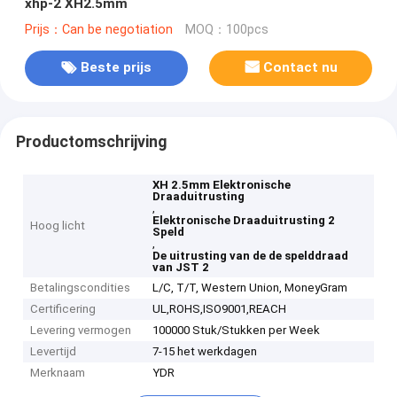
xhp-2 XH2.5mm
Prijs：Can be negotiation
MOQ：100pcs
Beste prijs
Contact nu
Productomschrijving
XH 2.5mm Elektronische
Draaduitrusting
,
Elektronische Draaduitrusting 2
Hoog licht
Speld
,
De uitrusting van de de spelddraad
van JST 2
Betalingscondities
L/C, T/T, Western Union, MoneyGram
Certificering
UL,ROHS,ISO9001,REACH
Levering vermogen
100000 Stuk/Stukken per Week
Levertijd
7-15 het werkdagen
Merknaam
YDR