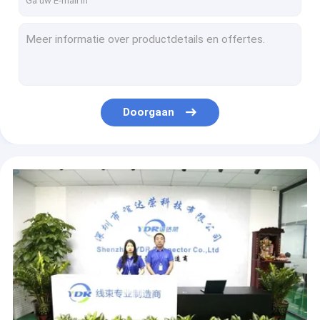
De Uitrusting van de batterijdraad, Molex 39-01-2080 5557 4.2mm Eind Elektrische Draadkabel
DB15P AMPÈREoem Automobiel Bedradingsuitrusting UL 1007 de rode groene zwarte van 22AWG
Dupont 2.54mm Hoogte Elektrojumper wire 2x20 Pin For Equipment Internal
8-30 speldidc Vlakke Kabel, Elektronische 6 Pin Wiring Harness
IDC 2.54mm Vlakke Kabel 28awg 2651 de Mannelijke Stop van 28AWG voor Elektronische producten
Doorgaan
Dubbele Rij 120mm de Vlakke Kabel van IDC, UL2651 28AWG Grey Ribbon Cable
JST xhp-8 1007 26AWG Zwarte Vrouwelijke Schakelaar XH2.5 de Uitrusting van de Beide Eindendraad
Zwart UPS Elektrojumper wire 64.8mm Lengte voor PCB-Raad
Dupont DB9 Pin Battery Wire Harness UL2651 28AWG voor TV-Computer
YDR RJ45 Lan Cable, 8P-het Koord van het de Katten5e Flard van de hoge snelheidsrj45 kabel