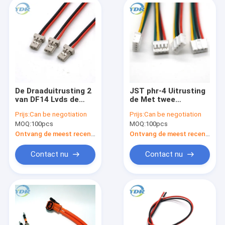
De Draaduitrusting 2
JST phr-4 Uitrusting
van DF14 Lvds de
de Met twee
Draadmaat van Pin
uiteinden 2Pin 4 Pin
Prijs:
Can be negotiation
Prijs:
Can be negotiation
Connector UL1571
Cable Assembly van
MOQ:
100pcs
MOQ:
100pcs
28AWG
de Terminalsdraad
Ontvang de meest recente Prijs
Ontvang de meest recente Prijs
Contact nu
Contact nu