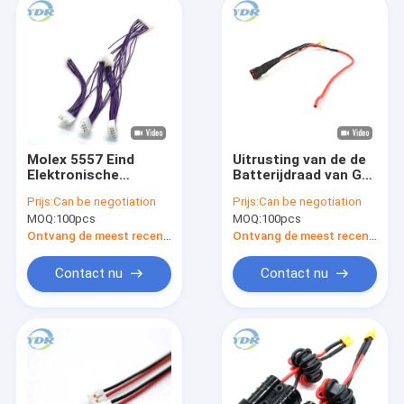
Molex 5557 Eind
Uitrusting van de de
Elektronische
Batterijdraad van Gr
Draaduitrusting 1007
de Eind, de
Prijs:
Can be negotiation
Prijs:
Can be negotiation
Klantgerichte 18AWG
Elektrische Kabels
MOQ:
100pcs
MOQ:
100pcs
van UL1007 18AWG
Ontvang de meest recente Prijs
Ontvang de meest recente Prijs
Contact nu
Contact nu