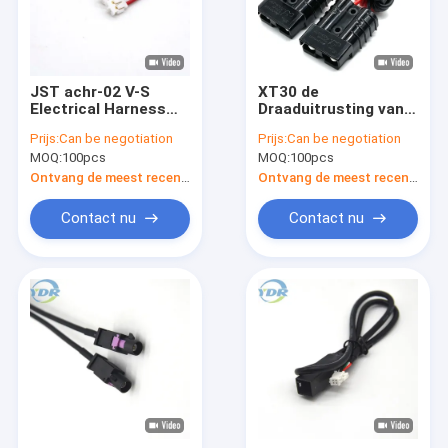
JST achr-02 V-S
XT30 de
Electrical Harness
Draaduitrusting van
Wire ACH 1.2mm
de
Prijs:
Can be negotiation
Prijs:
Can be negotiation
Schakelaar Rode
schakelaarbatterij,
MOQ:
100pcs
MOQ:
100pcs
Zwarte
Anderson Ferrite
Core Wire
Ontvang de meest recente Prijs
Ontvang de meest recente Prijs
Contact nu
Contact nu
Huis
Producten
Ongeveer ons