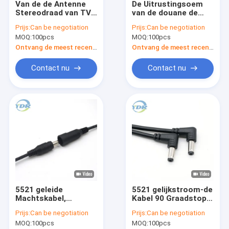
Van de de Antenne
De Uitrustingsoem
Fabrieksreis
Stereodraad van TV
van de douane de
de Actieve van de de
Stereodraad ODM
Prijs:
Can be negotiation
Prijs:
Can be negotiation
Uitrustings Dubbele
Kabel van
Contacteer ons
MOQ:
100pcs
MOQ:
100pcs
Band Dubbele
Voertuiggegevens
Bloedschande voor
Ontvang de meest recente Prijs
Ontvang de meest recente Prijs
Verzoek om een Citaat
VW
Contact nu
Contact nu
VR
Elektronische Draaduitrusting
De Uitrusting van de batterijdraad
Het Netwerkkabel van Rj45ethernet
5521 geleide
5521 gelijkstroom-de
LVDS-Vertoningskabel
Machtskabel,
Kabel 90 Graadstop
Waterdicht Mannetje
1.5m van de
Gelijkstroom-de Kabel van de Machtsadapter
Prijs:
Can be negotiation
Prijs:
Can be negotiation
aan Vrouwelijke
Machtsadapter
MOQ:
100pcs
MOQ:
100pcs
Machtskabel 1M
Draadlengte