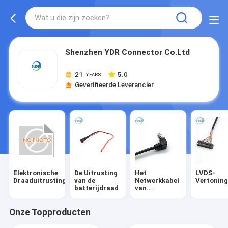
Shenzhen YDR Connector Co.Ltd
21
5.0
YEARS
Geverifieerde Leverancier
Elektronische
De Uitrusting
Het
LVDS-
Draaduitrusting
van de
Netwerkkabel
Vertoning
batterijdraad
van
Rj45ethernet
Onze Topproducten