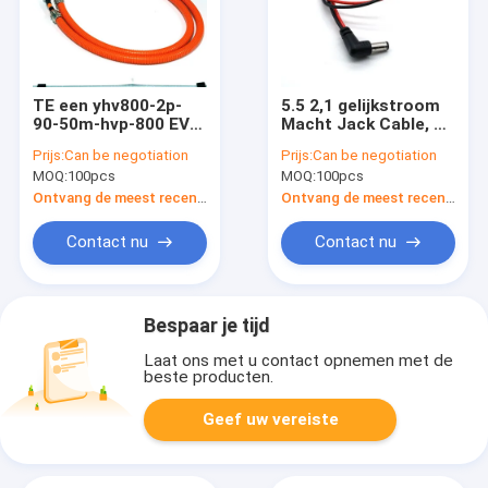
TE een yhv800-2p-
5.5 2,1 gelijkstroom
90-50m-hvp-800 EV
Macht Jack Cable, 90
Elektrische het
Graad Mannelijke
Prijs:
Can be negotiation
Prijs:
Can be negotiation
Laden Kabel
Vrouwelijke Kabel
MOQ:
100pcs
MOQ:
100pcs
UL1007 18AWG
Ontvang de meest recente Prijs
Ontvang de meest recente Prijs
Contact nu
Contact nu
Bespaar je tijd
Laat ons met u contact opnemen met de
beste producten.
Geef uw vereiste