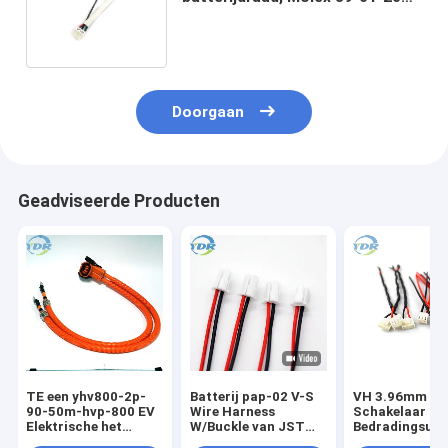
5557 4.2mm Eind Elektrische
Draadkabel
Doorgaan
Geadviseerde Producten
TE een yhv800-2p-
Batterij pap-02 V-S
VH 3.96mm
90-50m-hvp-800 EV
Wire Harness
Schakelaar
Elektrische het
W/Buckle van JST
Bedradingsuit
Laden Kabel
PAP2.0mm
JST vhr-2N 1