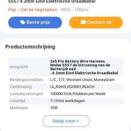
5557 4.2mm Eind Elektrische Draadkabel
Prijs：Can be negotiation
MOQ：100pcs
Beste prijs
Contact nu
Productomschrijving
,
2x5 Pin Battery Wire Harness
Molex 5557 de Uitrusting van de
Hoog licht
Batterijdraad
,
4.2mm Eind Elektrische Draadkabel
Betalingscondities
L/C, T/T, Western Union, MoneyGram
Certificering
UL,ROHS,ISO9001,REACH
Levering vermogen
100000 Stuk/Stukken per Week
Levertijd
7-15 het werkdagen
Merknaam
YDR
Bekijk meer