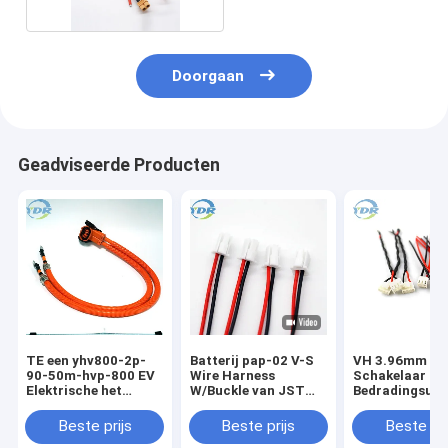
Doorgaan
Geadviseerde Producten
TE een yhv800-2p-
Batterij pap-02 V-S
VH 3.96mm
90-50m-hvp-800 EV
Wire Harness
Schakelaar
Elektrische het
W/Buckle van JST
Bedradingsuit
Laden Kabel
PAP2.0mm
JST vhr-2N 1
Beste prijs
Beste prijs
Beste pri