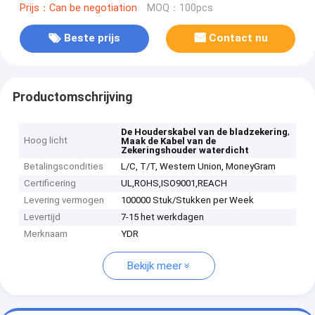
Prijs：Can be negotiation
MOQ：100pcs
Beste prijs
Contact nu
Productomschrijving
,
De Houderskabel van de bladzekering
Hoog licht
Maak de Kabel van de
Zekeringshouder waterdicht
Betalingscondities
L/C, T/T, Western Union, MoneyGram
Certificering
UL,ROHS,ISO9001,REACH
Levering vermogen
100000 Stuk/Stukken per Week
Levertijd
7-15 het werkdagen
Merknaam
YDR
Bekijk meer