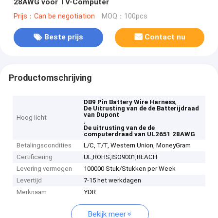
28AWG voor TV-Computer
Prijs：Can be negotiation
MOQ：100pcs
Beste prijs
Contact nu
Productomschrijving
,
DB9 Pin Battery Wire Harness
De Uitrusting van de de Batterijdraad
van Dupont
Hoog licht
,
De uitrusting van de de
computerdraad van UL2651 28AWG
Betalingscondities
L/C, T/T, Western Union, MoneyGram
Certificering
UL,ROHS,ISO9001,REACH
Levering vermogen
100000 Stuk/Stukken per Week
Levertijd
7-15 het werkdagen
Merknaam
YDR
Bekijk meer