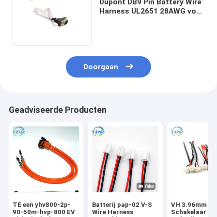
Dupont DB9 Pin Battery Wire
Harness UL2651 28AWG voor
TV-Computer
Doorgaan
Geadviseerde Producten
TE een yhv800-2p-
Batterij pap-02 V-S
VH 3.96mm
90-50m-hvp-800 EV
Wire Harness
Schakelaar