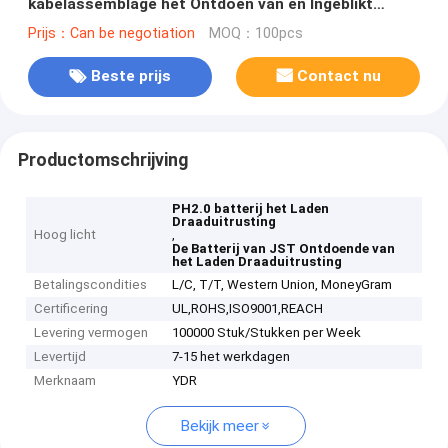
kabelassemblage het Ontdoen van en Ingeblikt
Beëindigen
Prijs：Can be negotiation
MOQ：100pcs
Beste prijs
Contact nu
Productomschrijving
PH2.0 batterij het Laden
Draaduitrusting
Hoog licht
,
De Batterij van JST Ontdoende van
het Laden Draaduitrusting
Betalingscondities
L/C, T/T, Western Union, MoneyGram
Certificering
UL,ROHS,ISO9001,REACH
Levering vermogen
100000 Stuk/Stukken per Week
Levertijd
7-15 het werkdagen
Merknaam
YDR
Bekijk meer