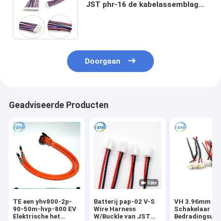
JST phr-16 de kabelassemblage
het Ontdoen van en Ingeblikt
Beëindigen
Doorgaan
Geadviseerde Producten
TE een yhv800-2p-
Batterij pap-02 V-S
VH 3.96mm
90-50m-hvp-800 EV
Wire Harness
Schakelaar
Elektrische het
W/Buckle van JST
Bedradingsuit