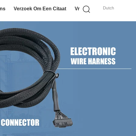
Dutch
Ons
Verzoek Om Een Citaat
Vr