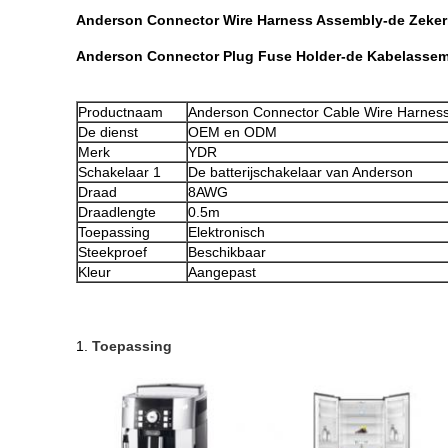
Anderson Connector Wire Harness Assembly-de Zeker
Anderson Connector Plug Fuse Holder-de Kabelassem
Productnaam
Anderson Connector Cable Wire Harnes
De dienst
OEM en ODM
Merk
YDR
Schakelaar 1
De batterijschakelaar van Anderson
Draad
8AWG
Draadlengte
0.5m
Toepassing
Elektronisch
Steekproef
Beschikbaar
Kleur
Aangepast
1.
Toepassing