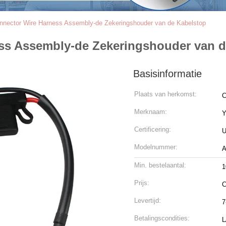
nnector Wire Harness Assembly-de Zekeringshouder van de Kabelstop
ss Assembly-de Zekeringshouder van d
Basisinformatie
Plaats van herkomst:
C
Merknaam:
Certificering:
U
Modelnummer:
A
Min. bestelaantal:
1
Prijs:
C
Levertijd:
7
Betalingscondities:
L