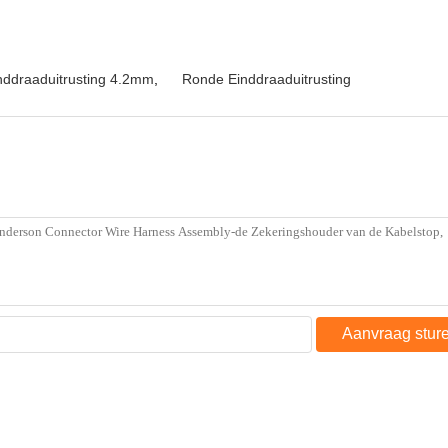
nddraaduitrusting 4.2mm
,
Ronde Einddraaduitrusting
Aanvraag stur