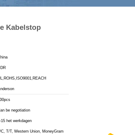
e Kabelstop
hina
YDR
L,ROHS,ISO9001,REACH
nderson
00pcs
an be negotiation
-15 het werkdagen
/C, T/T, Western Union, MoneyGram