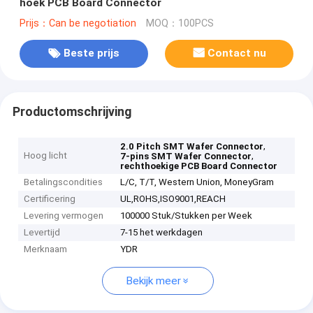
hoek PCB Board Connector
Prijs：Can be negotiation
MOQ：100PCS
Beste prijs
Contact nu
Productomschrijving
,
2.0 Pitch SMT Wafer Connector
Hoog licht
,
7-pins SMT Wafer Connector
rechthoekige PCB Board Connector
Betalingscondities
L/C, T/T, Western Union, MoneyGram
Certificering
UL,ROHS,ISO9001,REACH
Levering vermogen
100000 Stuk/Stukken per Week
Levertijd
7-15 het werkdagen
Merknaam
YDR
Bekijk meer