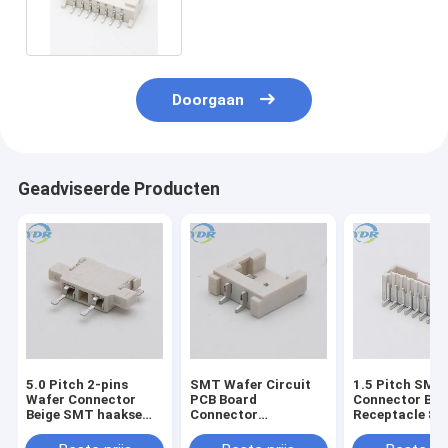
hoek PCB Board Connector
Doorgaan
Geadviseerde Producten
5.0 Pitch 2-pins
SMT Wafer Circuit
1.5 Pitch SMT
Wafer Connector
PCB Board
Connector Bei
Beige SMT haakse
Connector
Receptacle 8P
PCB Board
Receptacle 2,5 Pitch
12P Printplaa
Connector
Beige Receptacle 2
Connector