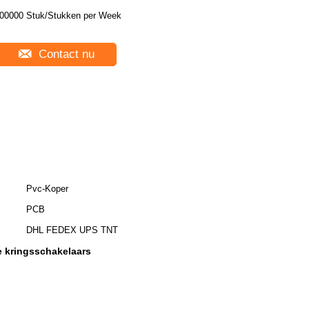
00000 Stuk/Stukken per Week
Contact nu
Pvc-Koper
PCB
DHL FEDEX UPS TNT
e kringsschakelaars