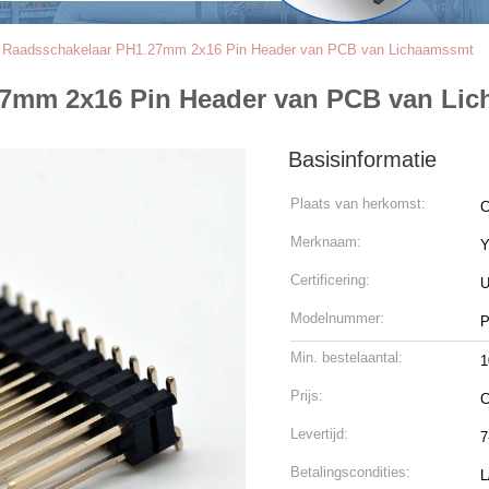
e Raadsschakelaar PH1.27mm 2x16 Pin Header van PCB van Lichaamssmt
27mm 2x16 Pin Header van PCB van Li
Basisinformatie
Plaats van herkomst:
C
Merknaam:
Certificering:
U
Modelnummer:
P
Min. bestelaantal:
1
Prijs:
C
Levertijd:
7
Betalingscondities:
L