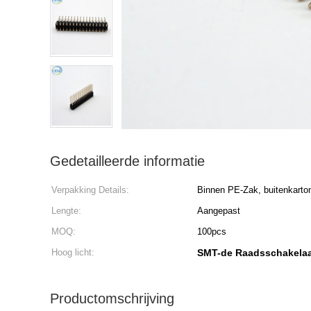
Gedetailleerde informatie
Verpakking Details:
Binnen PE-Zak, buitenkarto
Lengte:
Aangepast
MOQ:
100pcs
Hoog licht:
SMT-de Raadsschakelaa
Productomschrijving