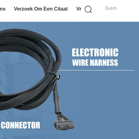
Dutch
Ons
Verzoek Om Een Citaat
Vr