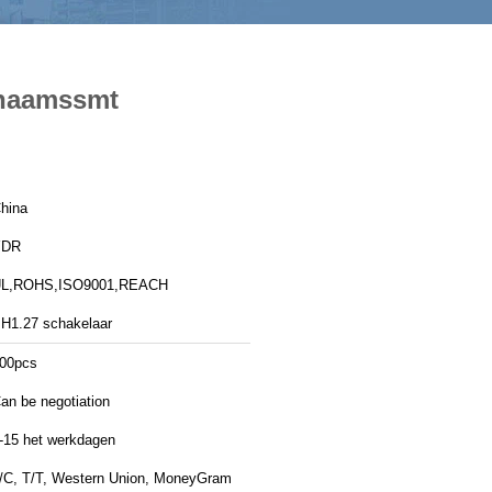
chaamssmt
hina
YDR
L,ROHS,ISO9001,REACH
H1.27 schakelaar
00pcs
an be negotiation
-15 het werkdagen
/C, T/T, Western Union, MoneyGram