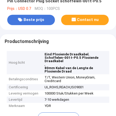
Pin Connector Plug Socket schoffelen-001t-P0.5
Prijs：USD 0.7
MOQ：100PCS
Beste prijs
Contact nu
Productomschrijving
,
Eind Plooiende Draadkabel
Schoffelen-001t-P0.5 Plooiende
Draadkabel
Hoog licht
,
80mm Kabel van de Lengte de
Plooiende Draad
T/T, Western Union, MoneyGram,
Betalingscondities
Creditcard
Certificering
UL,ROHS,REACH,ISO9001
Levering vermogen
100000 Stuk/Stukken per Week
Levertijd
7-10 werkdagen
Merknaam
YDR