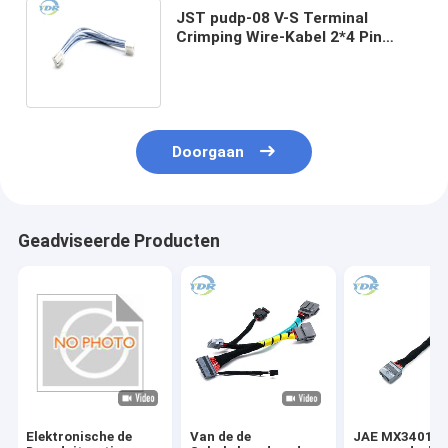
JST pudp-08 V-S Terminal
Crimping Wire-Kabel 2*4 Pin
Connector Plug Socket
schoffelen-001t-P0.5
Doorgaan
Geadviseerde Producten
Elektronische de
Van de de
JAE MX34016