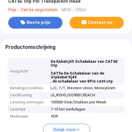
CAT6E Utp Pin Transparent Head
Prijs：Can be negotiation
MOQ：100st
Beste prijs
Contact nu
Productomschrijving
De Kabelrj45 Schakelaar van CAT6E
Utp
,
Hoog licht
CAT5e De Schakelaar van de
Utpkabel Rj45
,
de schakelaar van 8Pin cat6 utp
Betalingscondities
L/C, T/T, Western Union, MoneyGram
Certificering
UL,ROHS,ISO9001,REACH
Levering vermogen
100000 Stuk/Stukken per Week
Levertijd
7-15 het werkdagen
Merknaam
YDR
Bekijk meer