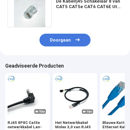
De Kabelrj45 Schakelaar 8 van
CAT5 CAT5e CAT6 CAT6E Utp
Pin Transparent Head
Doorgaan
Geadviseerde Producten
RJ45 8P8C Cat5e
Het Netwerkkabel
Blauwe Katten
netwerkkabel Lan-
Molex 3,0 van RJ45
Ethernet Kabel