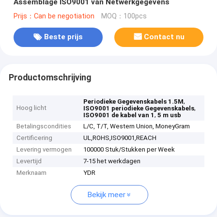
Assemblage ISO9001 van Netwerkgegevens
Prijs：Can be negotiation
MOQ：100pcs
Beste prijs
Contact nu
Productomschrijving
,
Periodieke Gegevenskabels 1.5M
Hoog licht
,
ISO9001 periodieke Gegevenskabels
,
ISO9001 de kabel van 1
5 m usb
Betalingscondities
L/C, T/T, Western Union, MoneyGram
Certificering
UL,ROHS,ISO9001,REACH
Levering vermogen
100000 Stuk/Stukken per Week
Levertijd
7-15 het werkdagen
Merknaam
YDR
Bekijk meer