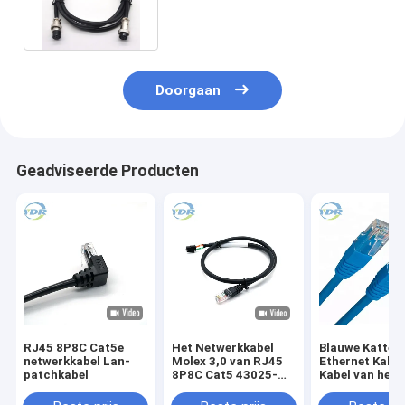
ISO9001 van Netwerkgegevens
Doorgaan
Geadviseerde Producten
RJ45 8P8C Cat5e
Het Netwerkkabel
Blauwe Katten
netwerkkabel Lan-
Molex 3,0 van RJ45
Ethernet Kabel
patchkabel
8P8C Cat5 43025-
Kabel van het
0400 de Kabel van de
Positie24awg 
Draaduitrusting
Voet Rj45 Ethe