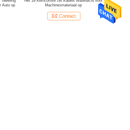
 Tweeling
Het 16 Kerncomité zet Kabels Waterdicht voor
r Auto op
Machinesmateriaal op
Contact