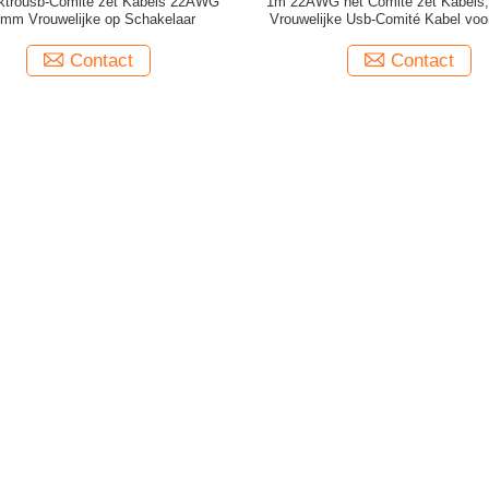
ektrousb-Comité zet Kabels 22AWG
1m 22AWG het Comité zet Kabels,
mm Vrouwelijke op Schakelaar
Vrouwelijke Usb-Comité Kabel voo
Contact
Contact