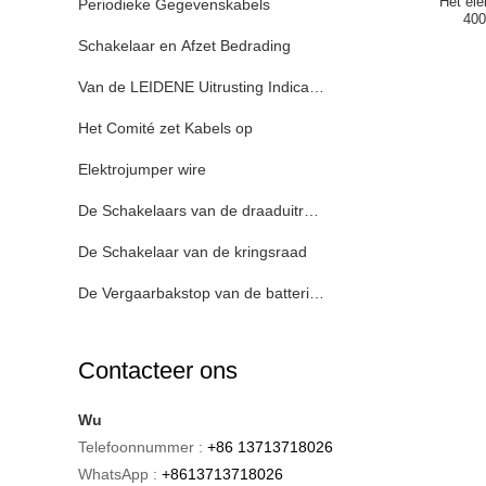
Het el
Periodieke Gegevenskabels
400
Schakelaar en Afzet Bedrading
Van de LEIDENE Uitrusting Indicator de Lichte Draad
Het Comité zet Kabels op
Elektrojumper wire
De Schakelaars van de draaduitrusting
De Schakelaar van de kringsraad
De Vergaarbakstop van de batterijschakelaar
Contacteer ons
Wu
Telefoonnummer :
+86 13713718026
WhatsApp :
+8613713718026