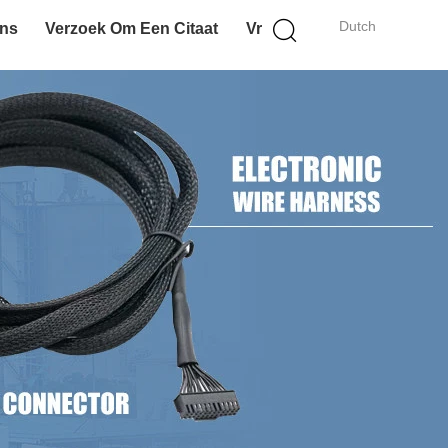
Dutch
Ons
Verzoek Om Een Citaat
Vr