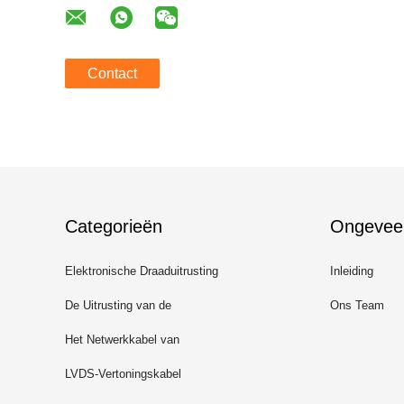
Contact
Categorieën
Ongevee
Elektronische Draaduitrusting
Inleiding
De Uitrusting van de
Ons Team
batterijdraad
Het Netwerkkabel van
Rj45ethernet
LVDS-Vertoningskabel