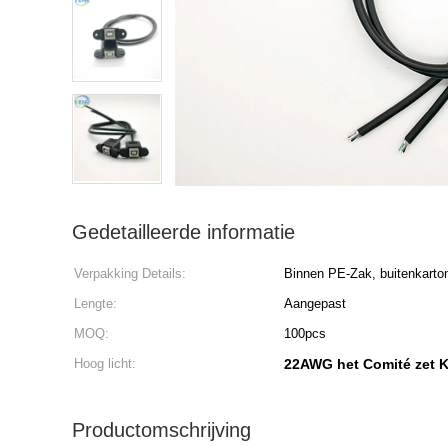
Gedetailleerde informatie
Verpakking Details:
Binnen PE-Zak, buitenkarto
Lengte:
Aangepast
MOQ:
100pcs
Hoog licht:
22AWG het Comité zet 
Productomschrijving