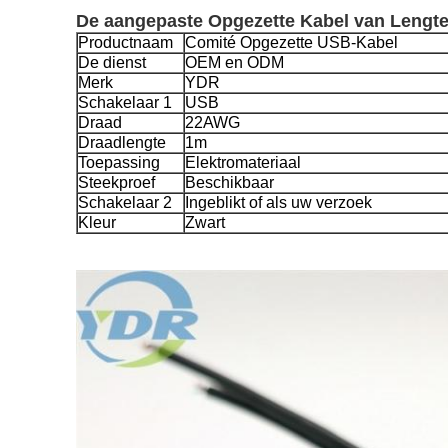
De aangepaste Opgezette Kabel van Lengte
Productnaam
Comité Opgezette USB-Kabel
De dienst
OEM en ODM
Merk
YDR
Schakelaar 1
USB
Draad
22AWG
Draadlengte
1m
Toepassing
Elektromateriaal
Steekproef
Beschikbaar
Schakelaar 2
Ingeblikt of als uw verzoek
Kleur
Zwart