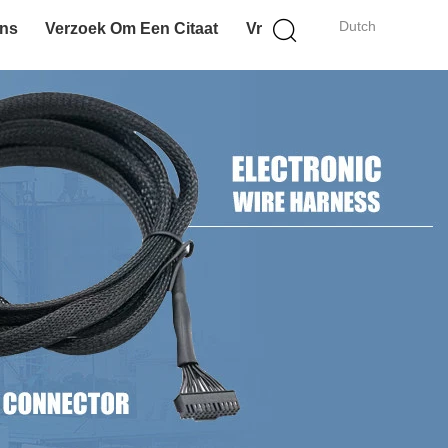
Dutch
Ons
Verzoek Om Een Citaat
Vr