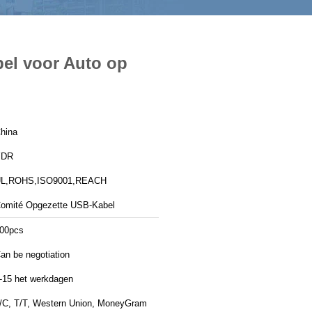
el voor Auto op
hina
YDR
L,ROHS,ISO9001,REACH
omité Opgezette USB-Kabel
00pcs
an be negotiation
-15 het werkdagen
/C, T/T, Western Union, MoneyGram