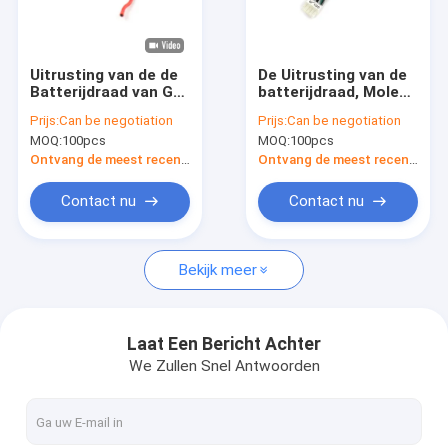
Fabrieksreis
Contacteer ons
Uitrusting van de de
De Uitrusting van de
Batterijdraad van Gr
batterijdraad, Molex
Verzoek om een Citaat
de Eind, de
39-01-2080 5557
Prijs:
Can be negotiation
Prijs:
Can be negotiation
Elektrische Kabels
4.2mm Eind
MOQ:
100pcs
MOQ:
100pcs
van UL1007 18AWG
Elektrische
VR
Draadkabel
Ontvang de meest recente Prijs
Ontvang de meest recente Prijs
Contact nu
Contact nu
Elektronische Draaduitrusting
Bekijk meer
De Uitrusting van de batterijdraad
Het Netwerkkabel van Rj45ethernet
Laat Een Bericht Achter
We Zullen Snel Antwoorden
LVDS-Vertoningskabel
Gelijkstroom-de Kabel van de Machtsadapter