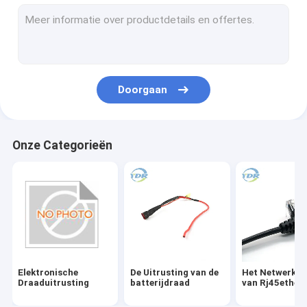
De Kabels van de batterijschakelaar
De Vlakke Kabel van IDC
Periodieke Gegevenskabels
Doorgaan
Schakelaar en Afzet Bedrading
Van de LEIDENE Uitrusting Indicator de Lichte Draad
Onze Categorieën
Het Comité zet Kabels op
Elektrojumper wire
De Schakelaars van de draaduitrusting
De Schakelaar van de kringsraad
Elektronische
De Uitrusting van de
Het Netwerkka
De Vergaarbakstop van de batterijschakelaar
Draaduitrusting
batterijdraad
van Rj45ether