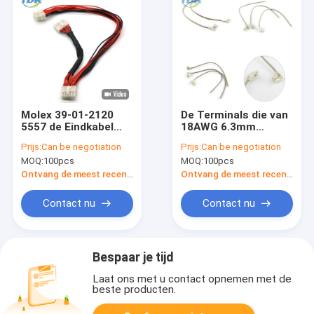
Molex 39-01-2120
De Terminals die van
5557 de Eindkabel
18AWG 6.3mm
van de
Draaduitrusting
Prijs:
Can be negotiation
Prijs:
Can be negotiation
Bedradingsuitrusting
w/Flag-Gevormde
MOQ:
100pcs
MOQ:
100pcs
Schakelaar
huisvesten
Ontvang de meest recente Prijs
Ontvang de meest recente Prijs
Contact nu
Contact nu
Bespaar je tijd
Laat ons met u contact opnemen met de
beste producten.