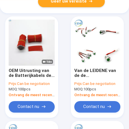
Geef uw vereiste
OEM Uitrusting van
Van de LEIDENE van
de Batterijkabels de
de de
Elektronische Draad,
Uitrustingsschakelaar
Prijs:
Can be negotiation
Prijs:
Can be negotiation
Rode Ingeblikte
Indicator Lichte
MOQ:
100pcs
MOQ:
100pcs
Koperdraad
Draad Kabel xhp-2 de
Eindhuisvesting van
Ontvang de meest recente Prijs
Ontvang de meest recente Prijs
XH2.5
Contact nu
Contact nu