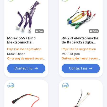
Molex 5557 Eind
Rv-2-3 elektronische
Elektronische
de Kabelkf2edgkn
Draaduitrusting 1007
Eindschakelaar van
Prijs:
Can be negotiation
Prijs:
Can be negotiation
Klantgerichte 18AWG
de Draaduitrusting
MOQ:
100pcs
MOQ:
100pcs
FDD1.25-110
Ontvang de meest recente Prijs
Ontvang de meest recente Prijs
Contact nu
Contact nu
Huis
Producten
Ongeveer ons