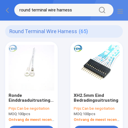
Round Terminal Wire Harness
(65)
Ronde
XH2.5mm Eind
Einddraaduitrusting
Bedradingsuitrusting
4.2mm Diameter met
Prijs:
Can be negotiation
Prijs:
Can be negotiation
Cirkelgat
MOQ:
100pcs
MOQ:
100pcs
Ontvang de meest recente Prijs
Ontvang de meest recente Prijs