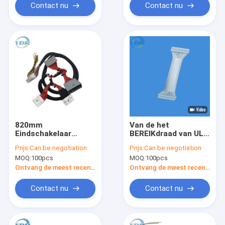
Contact nu
Contact nu
820mm
Van de het
Eindschakelaar
BEREIKdraad van UL
Plooiende OEM van
ROHS ISO9001 van de
Prijs:
Can be negotiation
Prijs:
Can be negotiation
de
de Uitrustingskabel
MOQ:
100pcs
MOQ:
100pcs
Bedradingsuitrusting
Assemblage 2,0
ODM Kabel
Eindschakelaar
Ontvang de meest recente Prijs
Ontvang de meest recente Prijs
Contact nu
Contact nu