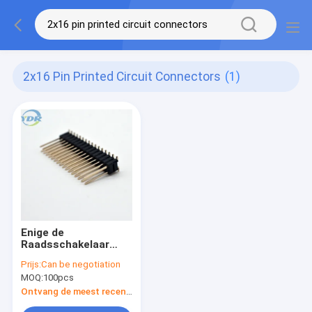
2x16 Pin Printed Circuit Connectors
(1)
Enige de
Raadsschakelaar
PH1.27mm 2x16 Pin
Prijs:
Can be negotiation
Header van PCB van
MOQ:
100pcs
Lichaamssmt
Ontvang de meest recente Prijs