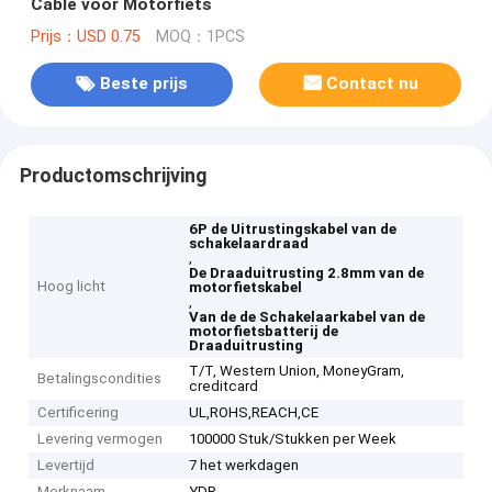
Cable voor Motorfiets
Prijs：USD 0.75
MOQ：1PCS
Beste prijs
Contact nu
Productomschrijving
6P de Uitrustingskabel van de
schakelaardraad
,
De Draaduitrusting 2.8mm van de
Hoog licht
motorfietskabel
,
Van de de Schakelaarkabel van de
motorfietsbatterij de
Draaduitrusting
T/T, Western Union, MoneyGram,
Betalingscondities
creditcard
Certificering
UL,ROHS,REACH,CE
Levering vermogen
100000 Stuk/Stukken per Week
Levertijd
7 het werkdagen
Merknaam
YDR