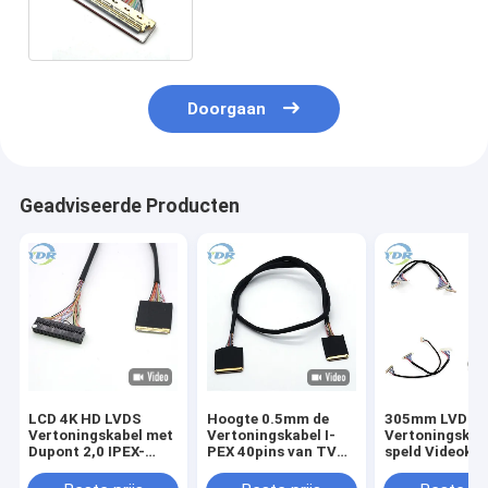
Scherm aan 111B40-Terminal
Doorgaan
Geadviseerde Producten
LCD 4K HD LVDS
Hoogte 0.5mm de
305mm LVDS
Vertoningskabel met
Vertoningskabel I-
Vertoningskabe
Dupont 2,0 IPEX-
PEX 40pins van TV
speld Videokab
Schakelaar
LVDS aan I-PEX
voor Monitort
30pins