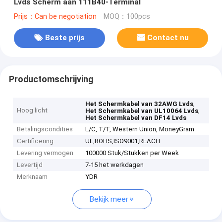
Lvds Scherm aan 111B40-Terminal
Prijs：Can be negotiation
MOQ：100pcs
Beste prijs
Contact nu
Productomschrijving
,
Het Schermkabel van 32AWG Lvds
Hoog licht
,
Het Schermkabel van UL10064 Lvds
Het Schermkabel van DF14 Lvds
Betalingscondities
L/C, T/T, Western Union, MoneyGram
Certificering
UL,ROHS,ISO9001,REACH
Levering vermogen
100000 Stuk/Stukken per Week
Levertijd
7-15 het werkdagen
Merknaam
YDR
Bekijk meer