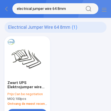
Electrical Jumper Wire 64 8mm
(1)
Zwart UPS
Elektrojumper wire
64.8mm Lengte voor
Prijs:
Can be negotiation
PCB-Raad
MOQ:
100pcs
Ontvang de meest recente Prijs