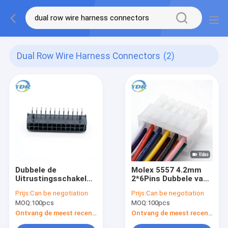
Dual Row Wire Harness Connectors
(2)
Dubbele de
Molex 5557 4.2mm
Uitrustingsschakelaars
2*6Pins Dubbele van
van de Rijdraad, SMT-
de de Draaduitrusting
Prijs:
Can be negotiation
Prijs:
Can be negotiation
Type Molex 24 Pin
van de Rij Witte
MOQ:
100pcs
MOQ:
100pcs
Connector
Schakelaar Elektro
de Draaduitrusting
Ontvang de meest recente Prijs
Ontvang de meest recente Prijs