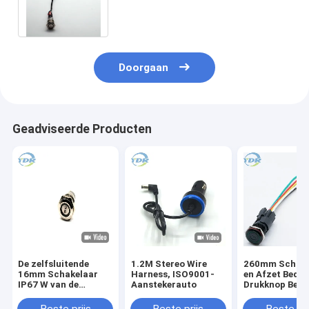
Afzet die 200mm Lengte
telegraferen
Doorgaan
Geadviseerde Producten
De zelfsluitende
1.2M Stereo Wire
260mm Schake
16mm Schakelaar
Harness, ISO9001-
en Afzet Bedra
IP67 W van de
Aanstekerauto
Drukknop Bedr
Metaaldrukknop/LEIDEN
met 16mm Ga
Patroon voor Fiets