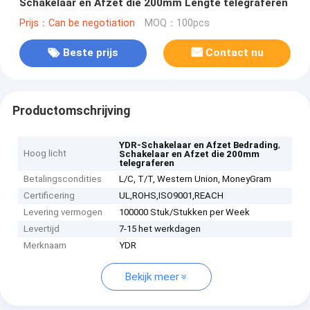
Schakelaar en Afzet die 200mm Lengte telegraferen
Prijs：Can be negotiation
MOQ：100pcs
Beste prijs
Contact nu
Productomschrijving
,
YDR-Schakelaar en Afzet Bedrading
Hoog licht
Schakelaar en Afzet die 200mm
telegraferen
Betalingscondities
L/C, T/T, Western Union, MoneyGram
Certificering
UL,ROHS,ISO9001,REACH
Levering vermogen
100000 Stuk/Stukken per Week
Levertijd
7-15 het werkdagen
Merknaam
YDR
Bekijk meer